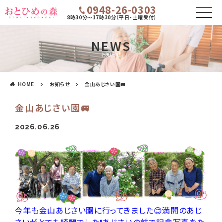
0948-26-0303
8時30分～17時30分（平日・土曜受付）
NEWS
お知らせ
HOME
お知らせ
金山あじさい園🚐
金山あじさい園🚐
2026.06.26
今年も金山あじさい園に行ってきました😊満開のあじ
さいがとても綺麗でした❗あじさいの前で記念写真をた