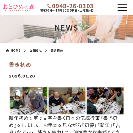
0948-26-0303
8時30分～17時30分（平日・土曜受付）
NEWS
お知らせ
HOME
お知らせ
書き初め
書き初め
2026.01.20
新年初めて筆で文字を書く日本の伝統行事『書き初
め』をしました。お手本を見ながら「初夢」「新年」「吉
兆」など・・・。皆さん集中して、個性豊かな書がたくさ