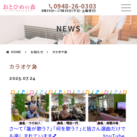
0948-26-0303
8時30分～17時30分（平日・土曜受付）
NEWS
お知らせ
HOME
お知らせ
カラオケ🎤
カラオケ🎤
2025.07.24
さ～て「誰が歌う？」「何を歌う？」と皆さん選曲だけで
も楽しまれています💕 YouTube